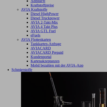
AdBlue®
Kraftstoffpreise
AVIA Kraftstoffe
Diesel HighPower
Diesel Truckpower
AVIA 2-Takt-Mix
AVIA 4 Takt Plus
AVIA GTL Fuel
eFuels
AVIA Flottenkarten
Tankkarten-Anfrage
AVIACARD
AVIACARD Prepaid
Kundenportal
Kartenakzeptanzen
Mobil bezahlen mit der AVIA-App
Schmierstoffe