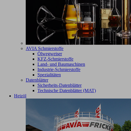
AVIA Schmierstoffe
Ölwegweiser
KFZ-Schmierstoffe
Land- und Baumaschinen
Industrie-Schmierstoffe
Spezialitäten
Datenblätter
Sicherheits-Datenblätter
Technische Datenblätter (MAT)
Heizöl