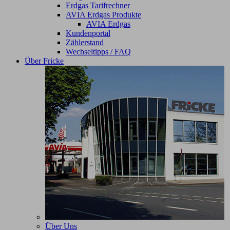
Erdgas Tarifrechner
AVIA Erdgas Produkte
AVIA Erdgas
Kundenportal
Zählerstand
Wechseltipps / FAQ
Über Fricke
Über Uns