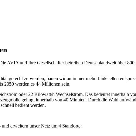
len
Die AVIA und Ihre Gesellschafter betreiben Deutschlandweit über 800 Ta
lität gerecht zu werden, bauen wir an immer mehr Tankstellen entspre
is 2050 werden es 44 Millionen sein.
ichstrom oder 22 Kilowatt/h Wechselstrom. Das bedeutet innerhalb von
hrzeugmolle gelingt innerhalb von 40 Minuten. Durch die Wahl aufwä
schnell bedient werden.
36 und erweitern unser Netz um 4 Standorte: