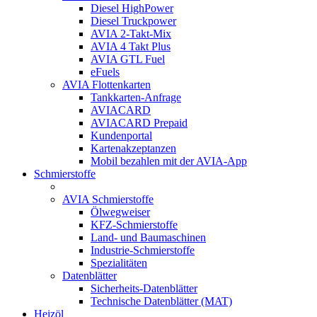
Diesel HighPower
Diesel Truckpower
AVIA 2-Takt-Mix
AVIA 4 Takt Plus
AVIA GTL Fuel
eFuels
AVIA Flottenkarten
Tankkarten-Anfrage
AVIACARD
AVIACARD Prepaid
Kundenportal
Kartenakzeptanzen
Mobil bezahlen mit der AVIA-App
Schmierstoffe
AVIA Schmierstoffe
Ölwegweiser
KFZ-Schmierstoffe
Land- und Baumaschinen
Industrie-Schmierstoffe
Spezialitäten
Datenblätter
Sicherheits-Datenblätter
Technische Datenblätter (MAT)
Heizöl