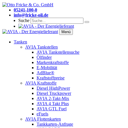
05241-100-0
info@fricke-oil.de
Suche
Menü
Tanken
AVIA Tankstellen
AVIA Tankstellensuche
Ölfinder
Markenkraftstoffe
E-Mobilität
AdBlue®
Kraftstoffpreise
AVIA Kraftstoffe
Diesel HighPower
Diesel Truckpower
AVIA 2-Takt-Mix
AVIA 4 Takt Plus
AVIA GTL Fuel
eFuels
AVIA Flottenkarten
Tankkarten-Anfrage