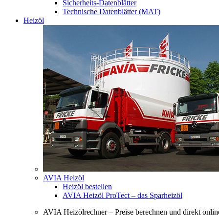
Sicherheits-Datenblätter
Technische Datenblätter (MAT)
Heizöl
AVIA Heizöl
Heizöl bestellen
AVIA Heizöl ProTect – das Sparheizöl
AVIA Heizölrechner – Preise berechnen und direkt online