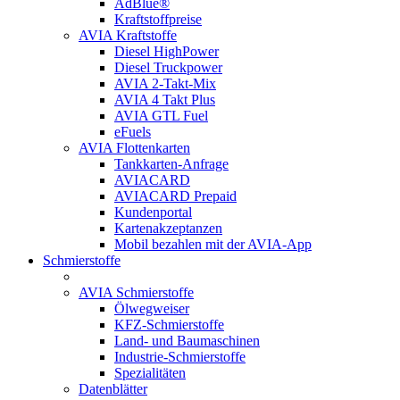
AdBlue®
Kraftstoffpreise
AVIA Kraftstoffe
Diesel HighPower
Diesel Truckpower
AVIA 2-Takt-Mix
AVIA 4 Takt Plus
AVIA GTL Fuel
eFuels
AVIA Flottenkarten
Tankkarten-Anfrage
AVIACARD
AVIACARD Prepaid
Kundenportal
Kartenakzeptanzen
Mobil bezahlen mit der AVIA-App
Schmierstoffe
AVIA Schmierstoffe
Ölwegweiser
KFZ-Schmierstoffe
Land- und Baumaschinen
Industrie-Schmierstoffe
Spezialitäten
Datenblätter