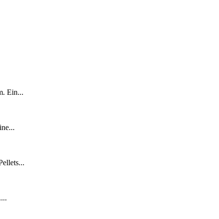
. Ein...
ne...
llets...
...