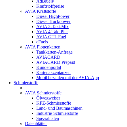
AdBlue®
Kraftstoffpreise
AVIA Kraftstoffe
Diesel HighPower
Diesel Truckpower
AVIA 2-Takt-Mix
AVIA 4 Takt Plus
AVIA GTL Fuel
eFuels
AVIA Flottenkarten
Tankkarten-Anfrage
AVIACARD
AVIACARD Prepaid
Kundenportal
Kartenakzeptanzen
Mobil bezahlen mit der AVIA-App
Schmierstoffe
AVIA Schmierstoffe
Ölwegweiser
KFZ-Schmierstoffe
Land- und Baumaschinen
Industrie-Schmierstoffe
Spezialitäten
Datenblätter