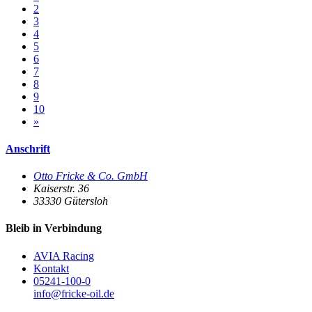
2
3
4
5
6
7
8
9
10
»
Anschrift
Otto Fricke & Co. GmbH
Kaiserstr. 36
33330
Gütersloh
Bleib in Verbindung
AVIA Racing
Kontakt
05241-100-0
info@fricke-oil.de