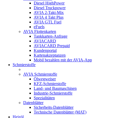
Diesel HighPower
Diesel Truckpower
AVIA 2-Takt-Mix
AVIA 4 Takt Plus
AVIA GTL Fuel
eFuels
AVIA Flottenkarten
Tankkarten-Anfrage
AVIACARD
AVIACARD Prepaid
Kundenportal
Kartenakzeptanzen
Mobil bezahlen mit der AVIA-App
Schmierstoffe
AVIA Schmierstoffe
Ölwegweiser
KFZ-Schmierstoffe
Land- und Baumaschinen
Industrie-Schmierstoffe
Spezialitäten
Datenblätter
Sicherheits-Datenblätter
Technische Datenblätter (MAT)
Heizöl